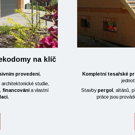
 ekodomy na klíč
sivním provedení.
Kompletní tesařské pr
jednot
 architektonické studie,
í,
financování
a vlastní
Stavby
pergol
, altánů, 
daci.
práce jsou prová