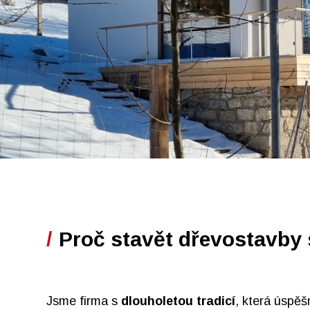
Proč stavět dřevostavby s
Jsme firma s
dlouholetou tradicí
, která úspěš