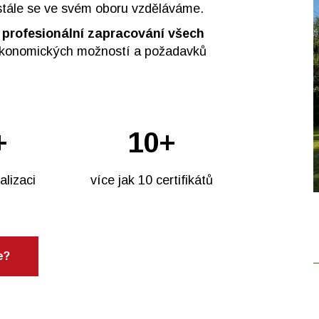
tále se ve svém oboru vzděláváme.
e
profesionální zapracování všech
 ekonomických možností a požadavků
+
10+
alizaci
více jak 10 certifikátů
e?