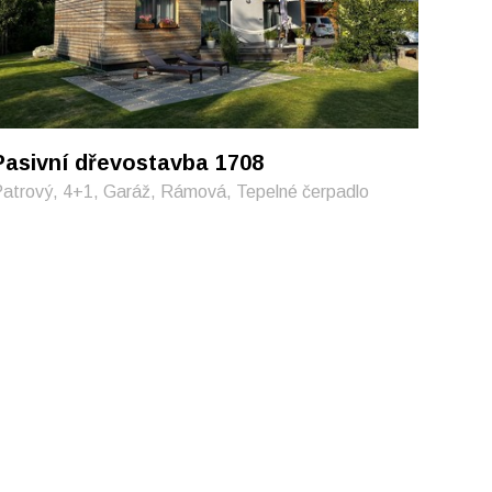
Pasivní dřevostavba 1708
atrový, 4+1, Garáž, Rámová, Tepelné čerpadlo