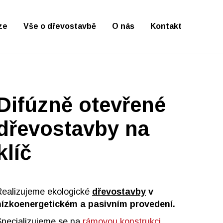
ze
Vše o dřevostavbě
O nás
Kontakt
Difúzně otevřené
dřevostavby na
klíč
Realizujeme ekologické
dřevostavby
v
nízkoenergetickém a pasivním provedení.
Specializujeme se na
rámovou konstrukci
,