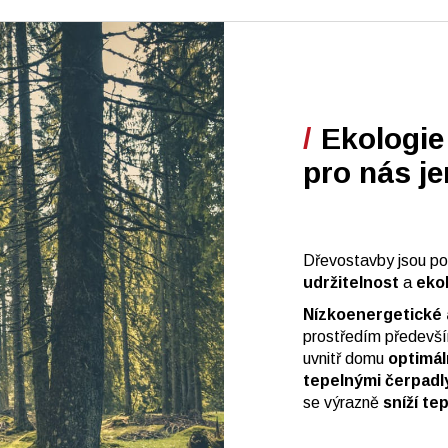
Ekologie 
pro nás je
Dřevostavby jsou posl
udržitelnost
a
eko
Nízkoenergetické 
prostředím předevší
uvnitř domu
optimál
tepelnými čerpadl
se výrazně
sníží te