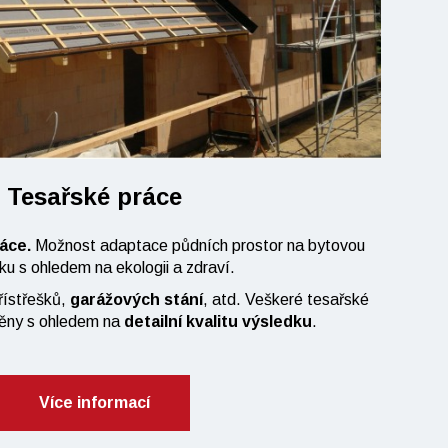
Tesařské práce
áce.
Možnost adaptace půdních prostor na bytovou
ku s ohledem na ekologii a zdraví.
přístřešků,
garážových stání
, atd. Veškeré tesařské
děny s ohledem na
detailní kvalitu výsledku
.
Více informací