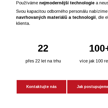
Používáme
nejmodernější technologie
a neus
Svou kapacitou odborného personálu nabízím
navrhovaných materiálů a technologií
, dle
klienta.
22
100
přes 22 let na trhu
více jak 100 re
Kontaktujte nás
Jak postupujem