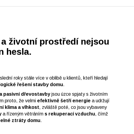
a životní prostředí nejsou
n hesla.
ední roky stále více v oblibě u klientů, kteří hledají
logické řešení stavby domu
.
a pasivní dřevostavby
jsou úzce spjaty s životním
m proto, že velmi
efektivně šetří energie
a udržují
ní klima a vlhkost
, zvláště poté, co jsou vybaveny
y
a řízeným větráním
s rekuperací vzduchu
, čímž
pelné ztráty domu
.